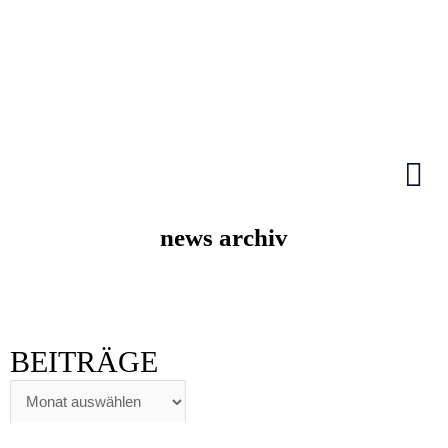
Zum
Inhalt
springen
HIER KLICKEN
news archiv
BEITRÄGE
BEITRÄGE