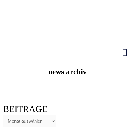
Zum
Inhalt
springen
HIER KLICKEN
news archiv
BEITRÄGE
BEITRÄGE