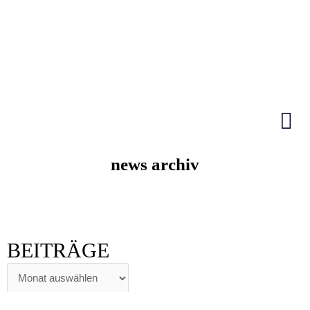
Zum
Inhalt
springen
HIER KLICKEN
news archiv
BEITRÄGE
BEITRÄGE