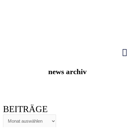
Zum
Inhalt
springen
HIER KLICKEN
news archiv
BEITRÄGE
BEITRÄGE