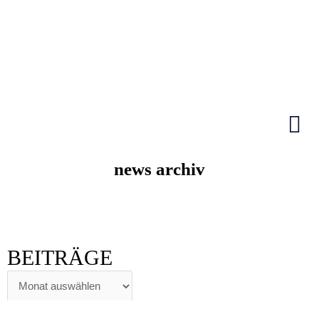
Zum
Inhalt
springen
HIER KLICKEN
news archiv
BEITRÄGE
BEITRÄGE