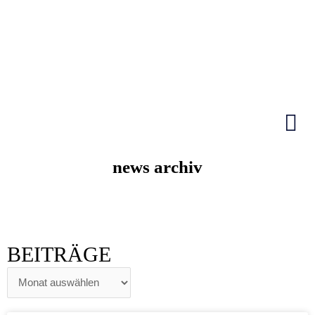
Zum
Inhalt
springen
HIER KLICKEN
news archiv
BEITRÄGE
BEITRÄGE